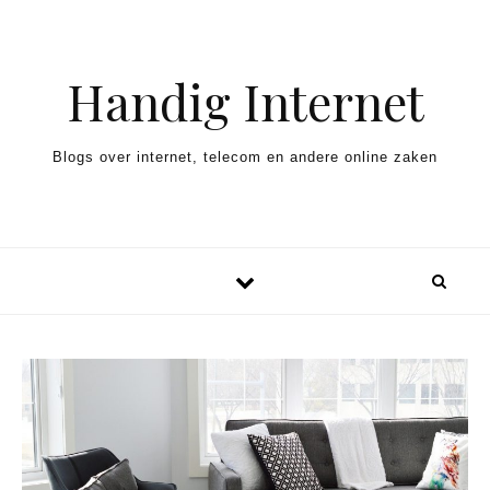
Spring naar inhoud
Handig Internet
Blogs over internet, telecom en andere online zaken