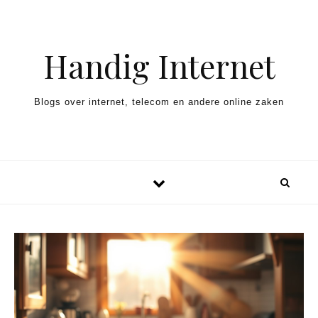
Spring naar inhoud
Handig Internet
Blogs over internet, telecom en andere online zaken